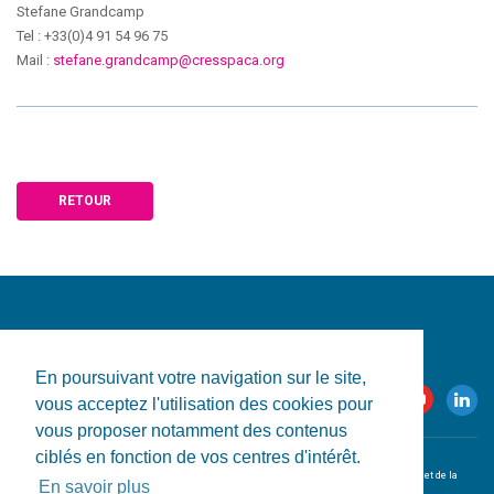
Stefane Grandcamp
Tel : +33(0)4 91 54 96 75
Mail :
stefane.grandcamp@cresspaca.org
RETOUR
En poursuivant votre navigation sur le site,
vous acceptez l'utilisation des cookies pour
vous proposer notamment des contenus
ciblés en fonction de vos centres d'intérêt.
© 2026 CRESS-PACA. Tous droits réservés.
L'utilisation de ce site est conditionnelle à l'acceptation des
conditions d'utilisation et de la
En savoir plus
politique de confidentialité
.