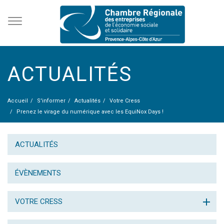
ACTUALITÉS
Accueil
S'informer
Actualités
Votre Cress
Prenez le virage du numérique avec les EquiNox Days !
ACTUALITÉS
ÉVÈNEMENTS
VOTRE CRESS