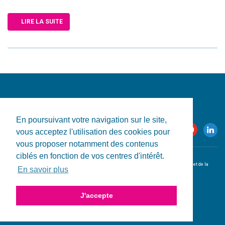
LIRE LA SUITE
En poursuivant votre navigation sur le site,
vous acceptez l'utilisation des cookies pour
vous proposer notamment des contenus
ciblés en fonction de vos centres d'intérêt.
© 2026 CRESS-PACA. Tous droits réservés.
L'utilisation de ce site est conditionnelle à l'acceptation des
conditions d'utilisation et de la
En savoir plus
politique de confidentialité
.
Conception & réalisation du site par
HPJ
.
J'accepte