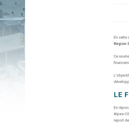
En cette 
Région S
Ce souti
financem
L'objecti
dévelop
LE 
En répons
Alpes-Côt
report de