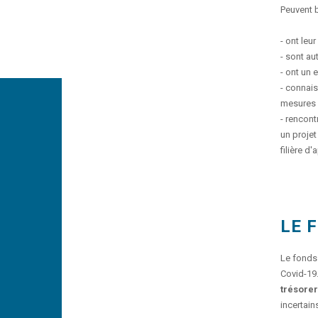
Peuvent b
- ont leu
- sont a
- ont un 
- connais
mesures 
- rencont
un projet
filière d
LE 
Le fonds 
Covid-19.
trésorer
incertain