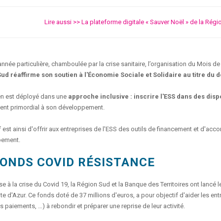
Lire aussi >> La plateforme digitale « Sauver Noël » de la Régi
année particulière, chamboulée par la crise sanitaire, l’organisation du Mois d
ud réaffirme son soutien à l'Économie Sociale et Solidaire au titre du
en est déployé dans une
approche inclusive : inscrire l'ESS dans des disp
ent primordial à son développement.
f est ainsi d'offrir aux entreprises de l'ESS des outils de financement et d'
pement.
FONDS COVID RÉSISTANCE
e à la crise du Covid 19, la Région Sud et la Banque des Territoires ont lancé 
e d'Azur. Ce fonds doté de 37 millions d'euros, a pour objectif d'aider les en
s paiements, …) à rebondir et préparer une reprise de leur activité.