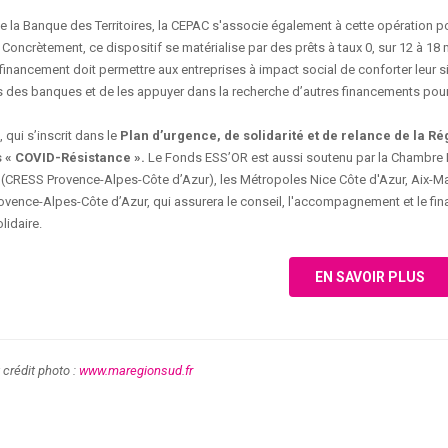
e la Banque des Territoires, la CEPAC s'associe également à cette opération po
. Concrètement, ce dispositif se matérialise par des prêts à taux 0, sur 12 à 18
inancement doit permettre aux entreprises à impact social de conforter leur si
s des banques et de les appuyer dans la recherche d’autres financements pour l
 qui s’inscrit dans le
Plan d’urgence, de solidarité et de relance de la 
 « COVID-Résistance ».
Le Fonds ESS’OR est aussi soutenu par la Chambre R
 (CRESS Provence-Alpes-Côte d’Azur), les Métropoles Nice Côte d'Azur, Aix-Mar
ovence-Alpes-Côte d’Azur, qui assurera le conseil, l'accompagnement et le f
lidaire.
EN SAVOIR PLUS
 crédit photo :
www.maregionsud.fr