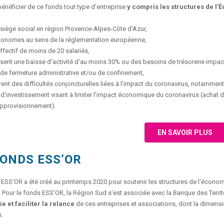
énéficier de ce fonds tout type d'entreprise
y compris les structures de l'
r siège social en région Provence-Alpes-Côte d'Azur,
utonomes au sens de la réglementation européenne,
effectif de moins de 20 salariés,
sent une baisse d’activité d’au moins 30% ou des besoins de trésorerie impactant 
de fermeture administrative et/ou de confinement,
rent des difficultés conjoncturelles liées à l'impact du coronavirus, notammen
 d'investissement visant à limiter l'impact économique du coronavirus (achat 
'approvisionnement).
EN SAVOIR PLUS
FONDS ESS’OR
ESS'OR a été créé au printemps 2020 pour soutenir les structures de l'économie 
 Pour le fonds ESS'OR, la Région Sud s'est associée avec la Banque des Territoi
ie et faciliter la relance
de ces entreprises et associations, dont la dimens
s.