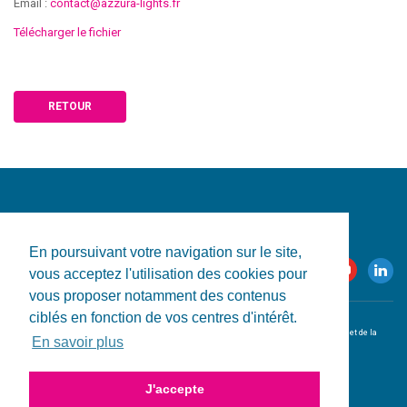
Email :
contact@azzura-lights.fr
Télécharger le fichier
RETOUR
En poursuivant votre navigation sur le site,
vous acceptez l'utilisation des cookies pour
vous proposer notamment des contenus
ciblés en fonction de vos centres d'intérêt.
© 2026 CRESS-PACA. Tous droits réservés.
L'utilisation de ce site est conditionnelle à l'acceptation des
conditions d'utilisation et de la
En savoir plus
politique de confidentialité
.
Conception & réalisation du site par
HPJ
.
J'accepte