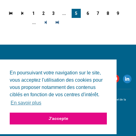
1
2
3
...
5
6
7
8
9
...
En poursuivant votre navigation sur le site,
vous acceptez l'utilisation des cookies pour
vous proposer notamment des contenus
ciblés en fonction de vos centres d'intérêt.
© 2026 CRESS-PACA. Tous droits réservés.
L'utilisation de ce site est conditionnelle à l'acceptation des
conditions d'utilisation et de la
En savoir plus
politique de confidentialité
.
Conception & réalisation du site par
HPJ
.
J'accepte