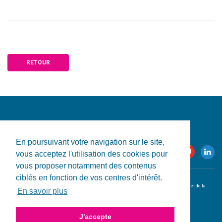
RETOUR
En poursuivant votre navigation sur le site,
vous acceptez l'utilisation des cookies pour
vous proposer notamment des contenus
ciblés en fonction de vos centres d'intérêt.
© 2026 CRESS-PACA. Tous droits réservés.
L'utilisation de ce site est conditionnelle à l'acceptation des
conditions d'utilisation et de la
En savoir plus
politique de confidentialité
.
Conception & réalisation du site par
HPJ
.
J'accepte